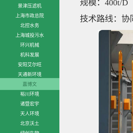
规模：400t/D
景津压滤机
上海市政总院
技术路线：协
北控水务
上海城投污水
环兴机械
机科发展
安阳艾尔旺
天通新环境
嘉博文
裕川环境
诸暨宏宇
天人环境
北京沃土